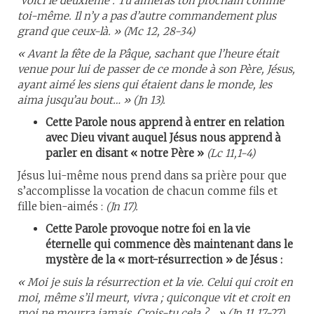
Voici le deuxième : Tu aimeras ton prochain comme
toi-même. Il n’y a pas d’autre commandement plus
grand que ceux-là. » (Mc 12, 28-34)
« Avant la fête de la Pâque, sachant que l’heure était
venue pour lui de passer de ce monde à son Père, Jésus,
ayant aimé les siens qui étaient dans le monde, les
aima jusqu’au bout… » (Jn 13).
Cette Parole nous apprend à entrer en relation
avec Dieu vivant auquel Jésus nous apprend à
parler en disant « notre Père »
(Lc 11,1-4)
Jésus lui-même nous prend dans sa prière pour que
s’accomplisse la vocation de chacun comme fils et
fille bien-aimés :
(Jn 17).
Cette Parole provoque notre foi en la vie
éternelle qui commence dès maintenant dans le
mystère de la « mort-résurrection » de Jésus :
« Moi je suis la résurrection et la vie. Celui qui croit en
moi, même s’il meurt, vivra ; quiconque vit et croit en
moi ne mourra jamais. Crois-tu cela ?... » (Jn 11,17-27)