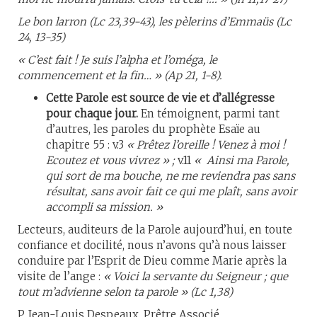
Le bon larron (Lc 23,39-43), les pèlerins d’Emmaüs (Lc
24, 13-35)
« C’est fait ! Je suis l’alpha et l’oméga, le
commencement et la fin… » (Ap 21, 1-8).
Cette Parole est source de vie et d’allégresse
pour chaque jour.
En témoignent, parmi tant
d’autres, les paroles du prophète Esaïe au
chapitre 55 : v.3
« Prêtez l’oreille ! Venez à moi !
Ecoutez et vous vivrez » ;
v.11
« Ainsi ma Parole,
qui sort de ma bouche, ne me reviendra pas sans
résultat, sans avoir fait ce qui me plaît, sans avoir
accompli sa mission. »
Lecteurs, auditeurs de la Parole aujourd’hui, en toute
confiance et docilité, nous n’avons qu’à nous laisser
conduire par l’Esprit de Dieu comme Marie après la
visite de l’ange :
« Voici la servante du Seigneur ; que
tout m’advienne selon ta parole » (Lc 1,38)
P. Jean-Louis Despeaux, Prêtre Associé