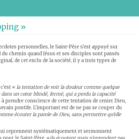
apping »
ecdotes personnelles, le Saint-Père s'est appuyé sur
d du chemin quand Jésus et ses disciples sont passés
ginal, de cet exclu de la société, il y a trois types de
 c'est «
la tentation de voir la douleur comme quelque
aît dans un cœur blindé, fermé, qui a perdu la capacité
 à prendre conscience de cette tentation de renier Dieu,
erain pontife. L'important est de ne pas se couper du
comme écouter la parole de Dieu, sans permettre qu’elle
es qui reprennent systématiquement et sermonnent
 pour le Saint-Père, «
ils écoutent mais n'entendent pas,