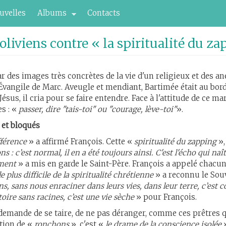
uvelles
Albums
Contacts
oliviens contre « la spiritualité du z
 des images très concrètes de la vie d'un religieux et des an
'Évangile de Marc. Aveugle et mendiant, Bartimée était au bor
ésus, il cria pour se faire entendre. Face à l'attitude de ce mar
s : «
passer, dire "tais-toi" ou "courage, lève-toi"
».
 et bloqués
ifférence
» a affirmé François. Cette «
spiritualité du zapping
»,
ns : c’est normal, il en a été toujours ainsi. C'est l'écho qui n
ement
» a mis en garde le Saint-Père. François a appelé chacun
le plus difficile de la spiritualité chrétienne
» a reconnu le Souv
ns, sans nous enraciner dans leurs vies, dans leur terre, c’est 
oire sans racines, c’est une vie sèche
» pour François.
ui demande de se taire, de ne pas déranger, comme ces prêtr
ction de «
ronchons
», c'est «
le drame de la conscience isolée
»