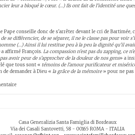
ier leur a bloqué le cœur. (...) Ils ont fait de l'identité une qu
Pape conseille donc de s'arrêter devant le cri de Bartimée, c
de se différencier, de se séparer, il ne le classe pas pour voir s
homme (...) Ainsi il lui restitue peu à la peu la dignité qu'il avai
a affirmé François.
La compassion n'est pas du zapping, ce n'est
ne pas avoir peur de s'approcher de la douleur de nos gens
» a in
elé que tous sont «
témoins de l'amour purificateur et miséric
cun de demander à Dieu «
la grâce de la mémoire
» pour ne pas o
entaire
Casa Generalizia Santa Famiglia di Bordeaux
Via dei Casali Santovetti, 58 - 00165 ROMA - ITALIA