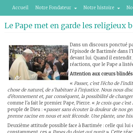
Aller
Accueil
Notre Fondateur
Notre histoire
No
au
contenu
principal
Le Pape met en garde les religieux b
Dans un discours ponctué par
l'épisode de Bartimée dans l
devant lui. Quand il entendit J
réactions, que le Pape a listée
Attention aux cœurs blindés
«
Passer, c'est l'écho de l'ind
chose de naturel, de s'habituer à l'injustice. Nous nous diso
d'étonnement et, par conséquent, la possibilité de chang
comme l'a fait le premier Pape, Pierre. «
Je crois que c’est 
peuple de Dieu : «
passer sans écouter la douleur de nos ge
prenne racine en nous et soit féconde. Une plante, une hist
Deuxième attitude possible face à Bartimée : celle qui l
constamment, ces «
Papes du doigt qui punit
». Cette réa