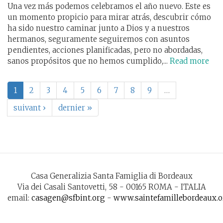
Una vez más podemos celebramos el año nuevo. Este es
un momento propicio para mirar atrás, descubrir cómo
ha sido nuestro caminar junto a Dios y a nuestros
hermanos, seguramente seguiremos con asuntos
pendientes, acciones planificadas, pero no abordadas,
sanos propósitos que no hemos cumplido,...
Read more
1
2
3
4
5
6
7
8
9
…
suivant ›
dernier »
Casa Generalizia Santa Famiglia di Bordeaux
Via dei Casali Santovetti, 58 - 00165 ROMA - ITALIA
email:
casagen@sfbint.org
-
www.saintefamillebordeaux.o